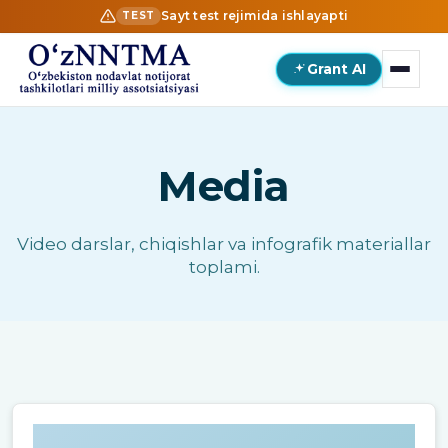
Sayt test rejimida ishlayapti
TEST
Grant AI
Media
Video darslar, chiqishlar va infografik materiallar
toplami.
Media bo'limlari