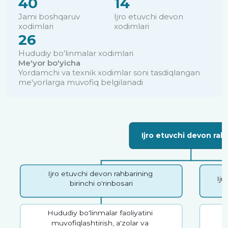
40
14
Jami boshqaruv
Ijro etuvchi devon
xodimlari
xodimlari
26
Hududiy bo'linmalar xodimlari
Me'yor bo'yicha
Yordamchi va texnik xodimlar soni tasdiqlangan
me'yorlarga muvofiq belgilanadi
Ijro etuvchi devon rah
Ijro etuvchi devon rahbarining
Ijr
birinchi o'rinbosari
Hududiy bo'linmalar faoliyatini
muvofiqlashtirish, a'zolar va