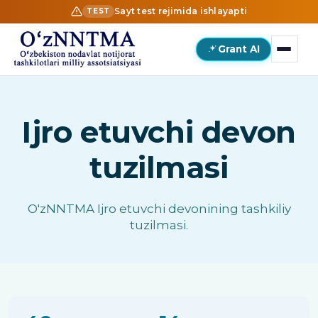
Sayt test rejimida ishlayapti
TEST
Grant AI
Ijro etuvchi devon
tuzilmasi
O'zNNTMA Ijro etuvchi devonining tashkiliy
tuzilmasi.