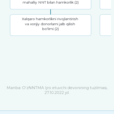
mahalliy NNT bilan hamkorlik (2)
Xalqaro hamkorlikni rivojlantirish
va xorijiy donorlarni jalb qilish
bo'limi (2)
s
Manba: OʻzNNTMA Ijro etuvchi devonining tuzilmasi,
27.10.2022 yil.