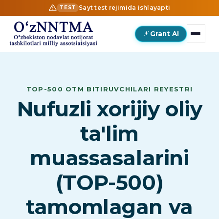
Sayt test rejimida ishlayapti
TEST
Grant AI
TOP-500 OTM BITIRUVCHILARI REYESTRI
Nufuzli xorijiy oliy
ta'lim
muassasalarini
(TOP-500)
tamomlagan va