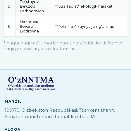
To'xtayev
5
Bekzod
"Toza Tabiat" ekologik harakati
Farhodovich
Nazarova
6
Sevara
"Mehr Nuri" xayriya jamg'armasi
Botirovna
* Yuqoridagi ma'lumotlar namuna sifatida keltirilgan va
haqiqiy shaxslarga taalluqli emas.
MANZIL
100170, O'zbekiston Respublikasi, Toshkent shahri,
Shayxontohur tumani, Furqat ko'chasi, 1A
ALOQA