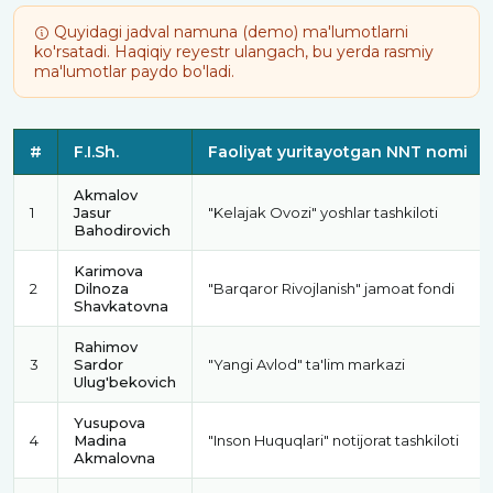
Quyidagi jadval namuna (demo) ma'lumotlarni
ko'rsatadi. Haqiqiy reyestr ulangach, bu yerda rasmiy
ma'lumotlar paydo bo'ladi.
TOP-500 OTM bitiruvchilari reyestri (namuna ma'lumotlar)
#
F.I.Sh.
Faoliyat yuritayotgan NNT nomi
Akmalov
1
Jasur
"Kelajak Ovozi" yoshlar tashkiloti
Bahodirovich
Karimova
2
Dilnoza
"Barqaror Rivojlanish" jamoat fondi
Shavkatovna
Rahimov
3
Sardor
"Yangi Avlod" ta'lim markazi
Ulug'bekovich
Yusupova
4
Madina
"Inson Huquqlari" notijorat tashkiloti
Akmalovna