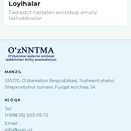
Loyihalar
Tadqiqot natijalari asosidagi amaliy
tashabbuslar.
MANZIL
100170, O'zbekiston Respublikasi, Toshkent shahri,
Shayxontohur tumani, Furqat ko'chasi, 1A
ALOQA
Tel:
(+998 55) 503-05-12
Email:
info@ngo.uz