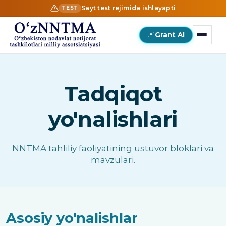
Sayt test rejimida ishlayapti
TEST
Grant AI
Tadqiqot
yo'nalishlari
NNTMA tahliliy faoliyatining ustuvor bloklari va
mavzulari.
Asosiy yo'nalishlar